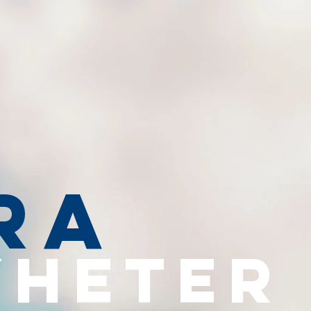
RA
YHETER