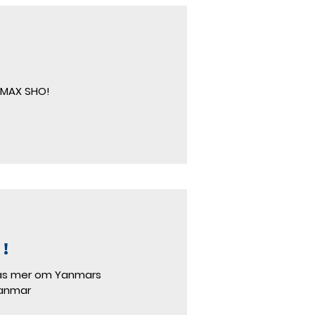
V-MAX SHO!
!
Läs mer om Yanmars
yanmar