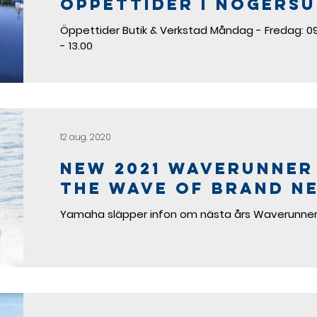
öppettider i Nogers
Öppettider Butik & Verkstad Måndag - Fredag: 09.
- 13.00
12 aug. 2020
New 2021 WaveRunner
the wave of brand n
adrenaline
Yamaha släpper infon om nästa års Waverunner 