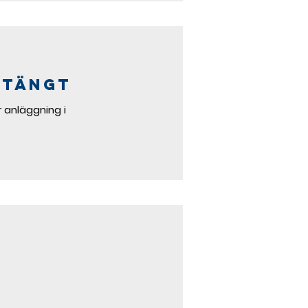
STÄNGT
 anläggning i
!