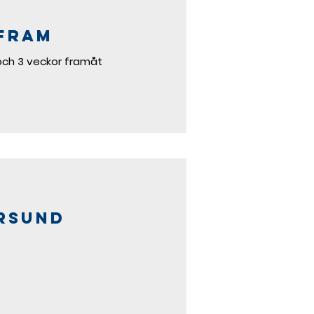
 fram
och 3 veckor framåt
rsund