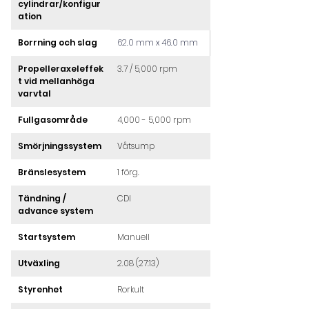
cylindrar/konfigur
ation
Borrning och slag
62.0 mm x 46.0 mm
Propelleraxeleffek
3.7 / 5,000 rpm
t vid mellanhöga 
varvtal
Fullgasområde
4,000 - 5,000 rpm
Smörjningssystem
Våtsump
Bränslesystem
1 förg.
Tändning / 
CDI
advance system
Startsystem
Manuell
Utväxling
2.08 (27:13)
Styrenhet
Rorkult