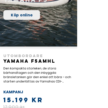
Köp online
Utombordare
Yamaha F5AMHL
Den kompakta storleken, de stora 
bärhandtagen och den inbyggda 
bränsletanken gör den enkel att bära – och 
starten underlättas av Yamahas CDI-
tändsystem. Låg bränsleförbrukning, enkelt 
handhavande och låga ljud- och 
KAMPANJ
vibrationsnivåer i förening med Yamahas 
15.199 kr
pålitlighet är standard.

17.900 kr
Så för familjer som enkelt vill komma ut på 