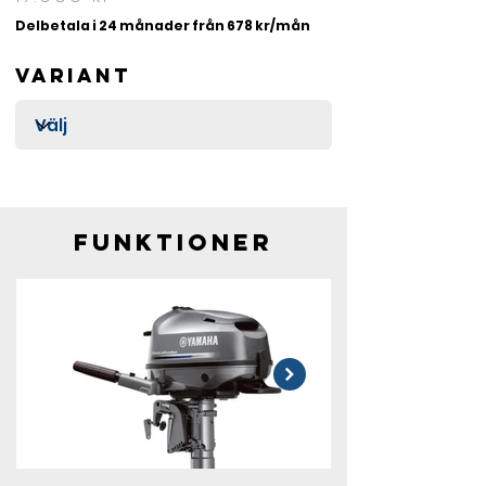
sjön, eller för segelbåtsägaren som vill ha en 
Delbetala i 24 månader från 678 kr/mån
praktisk extramotor erbjuder F5 den 
smartaste lösningen.
Variant
Funktioner