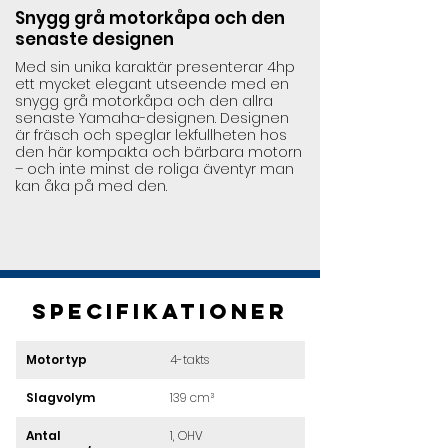
Snygg grå motorkåpa och den
Enkla och bekvä
senaste designen
land och ombor
Med sin unika karaktär presenterar 4hp
När du snabbt vill 
ett mycket elegant utseende med en
är det viktigt att mot
snygg grå motorkåpa och den allra
4hp är perfekt just n
senaste Yamaha-designen. Designen
tack vare sin komp
är fräsch och speglar lekfullheten hos
stora och bekväma
den här kompakta och bärbara motorn
gör den här motorn
– och inte minst de roliga äventyr man
med till sjön eller
kan åka på med den.
extramotor på din 
Specifikationer
Motortyp
4-takts
Slagvolym
139 cm³
Antal 
1, OHV