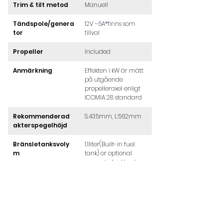
Trim & tilt metod
Manuell
Tändspole/genera
12V -6A*finns som 
tor
tillval
Propeller
Included
Anmärkning
Effekten i kW är mätt 
på utgående 
propelleraxel enligt 
ICOMIA 28 standard
Rekommenderad 
S:435mm, L:562mm
akterspegelhöjd
Bränsletanksvoly
1.1liter(Built-in fuel 
m
tank) or optional 
seperate fuel tank
Oljetrågsvolym
0.6liter
Vikt utan propeller
F5AMHS: 27.0kg, 
F5AMHL: 28.0kg