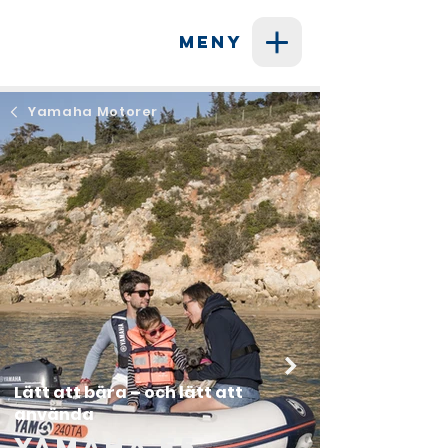
MENY
Yamaha Motorer
Lätt att bära – och lätt att
använda
Yamaha F5