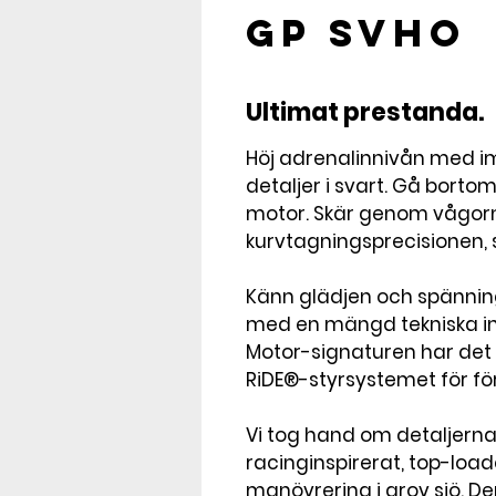
GP SVHO
Ultimat prestanda.
Höj adrenalinnivån med im
detaljer i svart. Gå bort
motor. Skär genom vågorna
kurvtagningsprecisionen,
Känn glädjen och spänning
med en mängd tekniska in
Motor-signaturen har det
RiDE®-styrsystemet för för
Vi tog hand om detaljerna 
racinginspirerat, top-load
manövrering i grov sjö. D