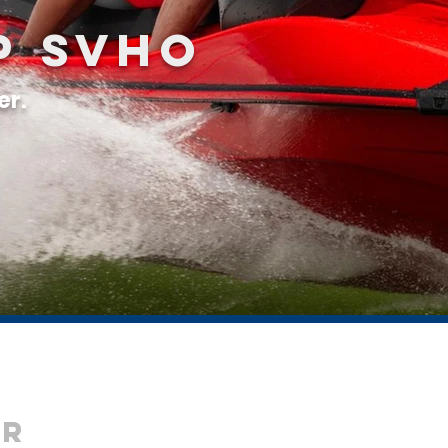
P SVHO
er.
er