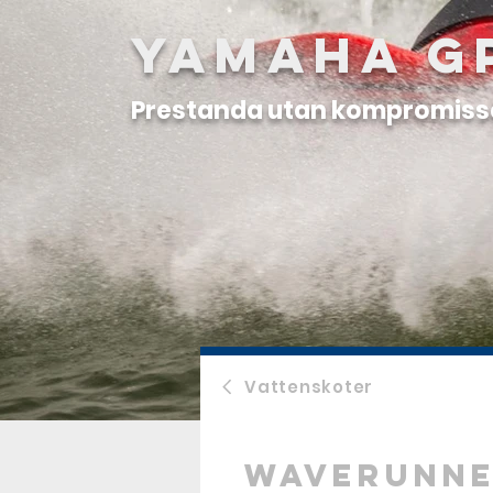
Yamaha G
Prestanda utan kompromiss
Vattenskoter
Waverunn