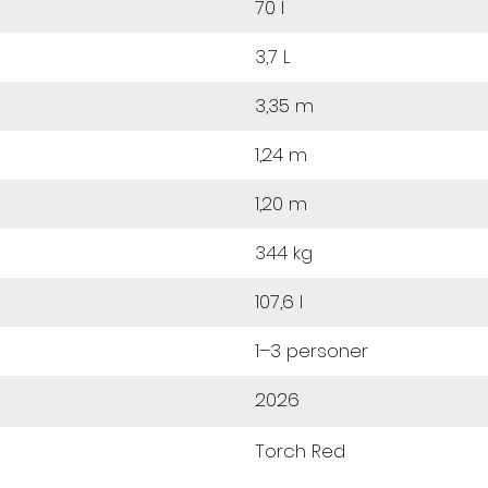
70 l
3,7 L
3,35 m
1,24 m
1,20 m
344 kg
107,6 l
1–3 personer
2026
Torch Red