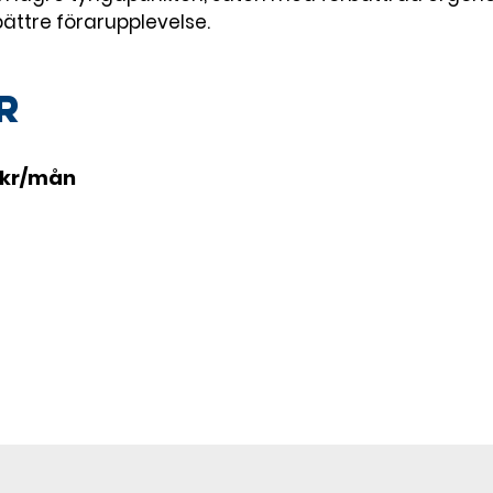
ättre förarupplevelse.
r
6 kr/mån