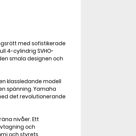
gsrött med sofistikerade 
ll 4-cylindrig SVHO-
 den smala designen och 
en klassledande modell 
ren spänning. Yamaha 
ed det revolutionerande 
na nivåer. Ett 
rvtagning och 
mi och styrets 