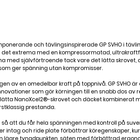
ponerande och tävlingsinspirerade GP SVHO i tävlin
om det extrema med en kompressormatad, ultrakraftfu
 med självförtroende tack vare det lätta skrovet,
 som ger spänning utan kompromisser.

en av en omedelbar kraft på toppnivå. GP SVHO är 
novationer som gör körningen till en snabb dos av 
 lätta NanoXcel2®-skrovet och däcket kombinerat m
stklassig prestanda.

så att du får hela spänningen med kontroll på suverä
er intag och ride plate förbättrar köregenskaper, ku
en lägre tyngdpunkten, säten med förbättrad ergono