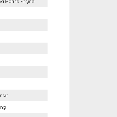
a Marine Engine
ensin
ing