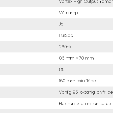
Vortex High Output Yamah
Våtsump
Ja
1 812cc
260hk
86 mm × 78 mm
8.5 : 1
160 mm axialflöde
Vanlig 95-oktanig, blyfri b
Elektronisk bränsleinsprutn