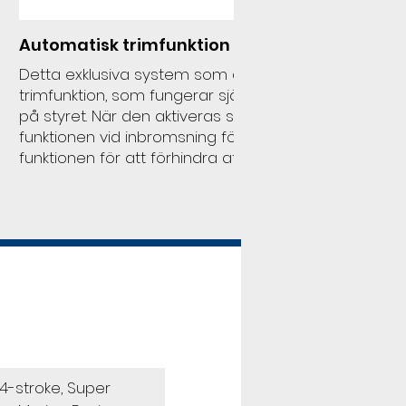
Automatisk trimfunktion
Detta exklusiva system som är först i industrin erbj
trimfunktion, som fungerar självständigt från den effe
på styret. När den aktiveras sänker kurvtagningskont
funktionen vid inbromsning för skarp kurvtagning, o
funktionen för att förhindra att fören höjs vid snabb
4-stroke, Super 