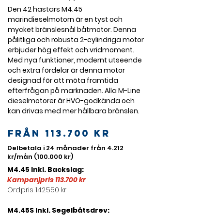
Den 42 hästars M4.45 
marindieselmotorn är en tyst och 
mycket bränslesnål båtmotor. Denna 
pålitliga och robusta 2-cylindriga motor 
erbjuder hög effekt och vridmoment. 
Med nya funktioner, modernt utseende 
och extra fördelar är denna motor 
designad för att möta framtida 
efterfrågan på marknaden. Alla M-Line 
dieselmotorer är HVO-godkända och 
kan drivas med mer hållbara bränslen.
Från 113.700 kr
Delbetala i 24 månader från 4.212
kr/mån (100.000 kr)
M4.45 Inkl. Backslag:
Kampanjpris 113.700 kr
Ord.pris 142.550 kr
M4.45S Inkl. Segelbåtsdrev: