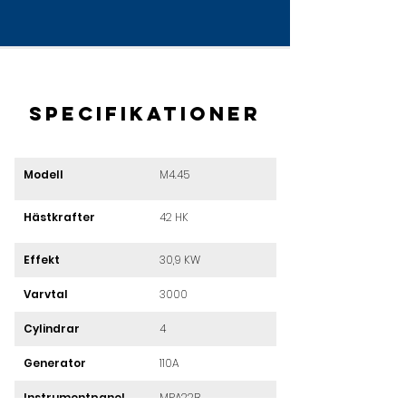
Specifikationer
Modell
M4.45
Hästkrafter
42 HK
Effekt
30,9 KW
Varvtal
3000
Cylindrar
4
Generator
110A
Instrumentpanel
MPA22B