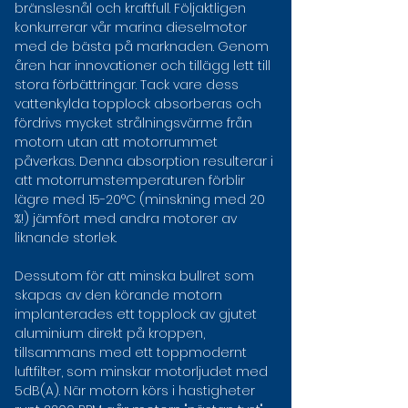
bränslesnål och kraftfull. Följaktligen 
konkurrerar vår marina dieselmotor 
med de bästa på marknaden. Genom 
åren har innovationer och tillägg lett till 
stora förbättringar. Tack vare dess 
vattenkylda topplock absorberas och 
fördrivs mycket strålningsvärme från 
motorn utan att motorrummet 
påverkas. Denna absorption resulterar i 
att motorrumstemperaturen förblir 
lägre med 15-20°C (minskning med 20 
%!) jämfört med andra motorer av 
liknande storlek.
Dessutom för att minska bullret som 
skapas av den körande motorn 
implanterades ett topplock av gjutet 
aluminium direkt på kroppen, 
tillsammans med ett toppmodernt 
luftfilter, som minskar motorljudet med 
5dB(A). När motorn körs i hastigheter 