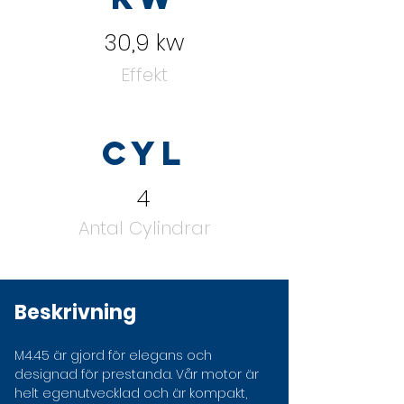
30,9 kw
Effekt
CYL
4
Antal Cylindrar
Beskrivning
M4.45 är gjord för elegans och 
designad för prestanda. Vår motor är 
helt egenutvecklad och är kompakt, 