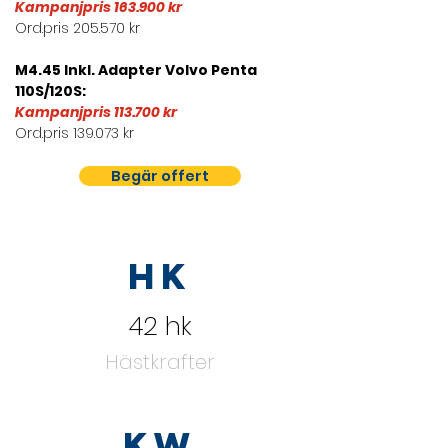
Kampanjpris 163.900 kr
Ord.pris 205.570 kr
M4.45 Inkl. Adapter Volvo Penta 
110S/120S:
Kampanjpris 113.700 kr
Ord.pris 139.073 kr
Begär offert
hk
42 hk
Hästkrafter
kw