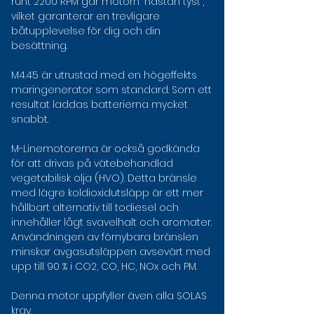
runt 2200 RPM går motorn "nästan tyst", 
vilket garanterar en trevligare 
båtupplevelse för dig och din 
besättning. 
M4.45 är utrustad med en högeffekts 
maringenerator som standard. Som ett 
resultat laddas batterierna mycket 
snabbt. 
M-Linemotorerna är också godkända 
för att drivas på vätebehandlad 
vegetabilisk olja (HVO). Detta bränsle 
med lägre koldioxidutsläpp är ett mer 
hållbart alternativ till todiesel och 
innehåller lågt svavelhalt och aromater. 
Användningen av förnybara bränslen 
minskar avgasutsläppen avsevärt med 
upp till 90 % i CO2, CO, HC, NOx och PM. 
Denna motor uppfyller även alla SOLAS 
krav.