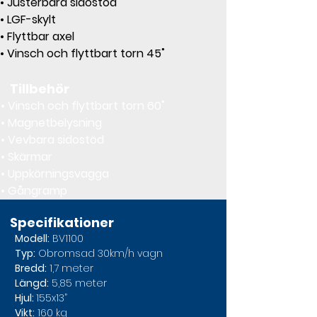
• Justerbara sidostöd
• LGF-skylt
• Flyttbar axel
• Vinsch och flyttbart torn 45˚
Tillbehör
• Vinsch och flyttbart torn 60˚
• Magnetbelysning
• Vevbara sidostöd
• Skärmar
• Uppkörningsvagga
• Gångramp
Specifikationer
Modell:
 BV1100
Typ:
 Obromsad 30km/h vagn
Bredd:
 1,7 meter
Längd:
 5,85 meter
Hjul: 
155x13”
Vikt:
 160 kg