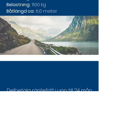
Belastning:
 1100 kg
Båtlängd ca:
 6,0 meter
Delbetala räntefritt i upp till 24 mån
med LF Finans
Räkna på din månadskostnad