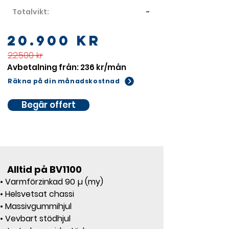
Totalvikt:
-
20.900 kr
22.500 kr
Avbetalning från: 236 kr/mån
Räkna på din månadskostnad
Begär offert
Alltid på BV1100
• Varmförzinkad 90 µ (my)
• Helsvetsat chassi
• Massivgummihjul
• Vevbart stödhjul