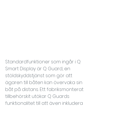
Standardfunktioner som ingår i Q 
Smart Display är Q Guard, en 
stöldskyddstjänst som gör att 
ägaren till båten kan övervaka sin 
båt på distans. Ett fabriksmonterat 
tillbehörskit utökar Q Guards 
funktionalitet till att även inkludera 
status på batteriet, länspumpen 
och motorn.