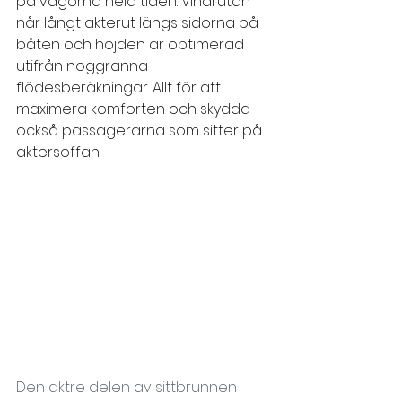
på vågorna hela tiden. Vindrutan 
når långt akterut längs sidorna på 
båten och höjden är optimerad 
utifrån noggranna 
flödesberäkningar. Allt för att 
maximera komforten och skydda 
också passagerarna som sitter på 
aktersoffan.
Den aktre delen av sittbrunnen 