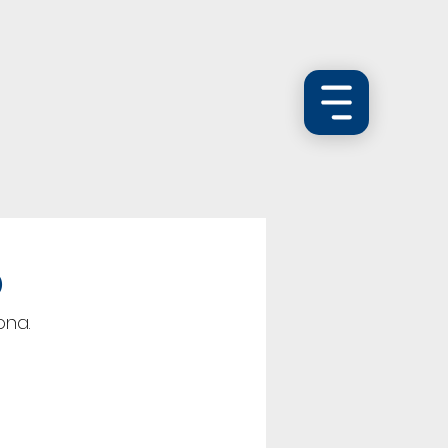
ö
ona.