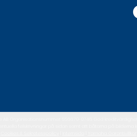
 AB Organisationsnummer: 556679-0746. God kreditvärdighet. 
entuella felskrivningar på sidan samt att båtarna på bilderna 
Cookies & Sekretesspolicy
|
Internsida
|
Yamaha Garantivillkor