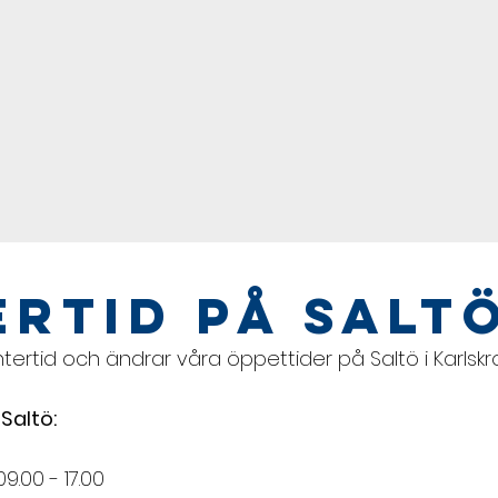
ertid på Salt
vintertid och ändrar våra öppettider på Saltö i Karlskr
Saltö:
.00 - 17.00