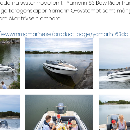
erna systermodellen till Yamarin 63 Bow Rider har 
assiga köregenskaper, Yamarin Q-systemet samt mån
som ökar trivseln ombord.
//www.mmgmarine.se/product-page/yamarin-63dc