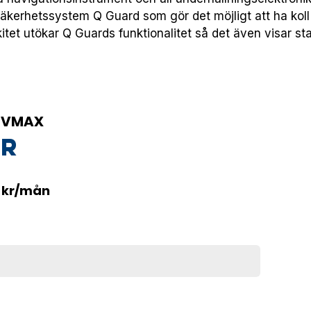
t säkerhetssystem Q Guard som gör det möjligt att ha koll 
itet utökar Q Guards funktionalitet så det även visar stat
B VMAX
kr
5 kr/mån