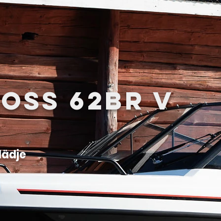
oss 62BR V
lädje