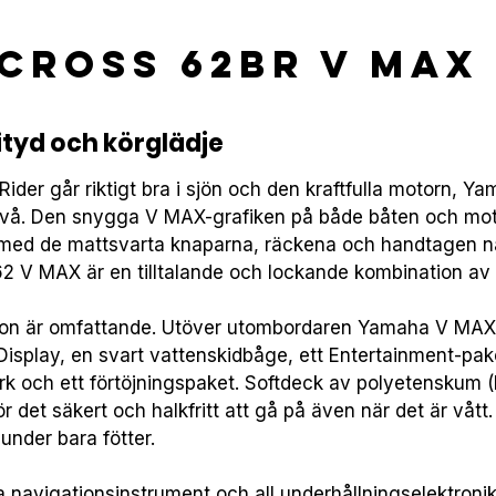
Cross 62BR V MAX
ityd och körglädje
der går riktigt bra i sjön och den kraftfulla motorn, Y
 nivå. Den snygga V MAX-grafiken på både båten och motor
med de mattsvarta knaparna, räckena och handtagen nä
62 V MAX är en tilltalande och lockande kombination av a
ion är omfattande. Utöver utombordaren Yamaha V MAX 
isplay, en svart vattenskidbåge, ett Entertainment-pak
k och ett förtöjningspaket. Softdeck av polyetenskum (
det säkert och halkfritt att gå på även när det är vått. 
nder bara fötter.

la navigationsinstrument och all underhållningselektron