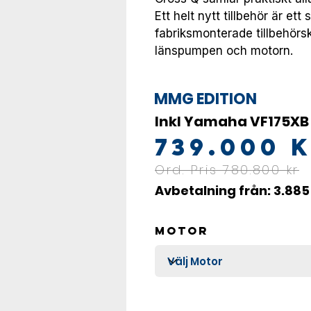
Ett helt nytt tillbehör är et
fabriksmonterade tillbehörsk
länspumpen och motorn.
MMG EDITION
Inkl Yamaha VF175X
739.000 
Ord. Pris 780.800 kr
Avbetalning från: 3.88
Motor