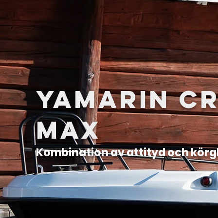
Yamarin Cr
MAX
Kombination av attityd och körg