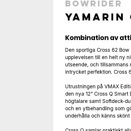
Bowrider
Yamarin 
Kombination av att
Den sportiga Cross 62 Bow Ri
upplevelsen till en helt ny
utseende, och tillsammans 
intrycket perfektion. Cross 
Utrustningen på VMAX Edit
den nya 12” Cross Q Smart D
högtalare samt Softdeck-dur
och en ytbehandling som gör 
underhålla och känns skönt u
Cross Q samlar praktiskt al