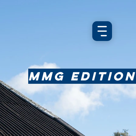
ㅤMMG Editionㅤ