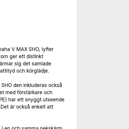
amaha V MAX SHO, lyfter 
n ger ett distinkt 
rmar sig det samlade 
ttityd och körglädje.

SHO den inkluderas också 
et med förstärkare och 
PE) har ett snyggt utseende 
Det är också enkelt att 
ik i en och samma pekskärm. 