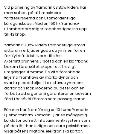
Vid planering av Yamarin 63 Bow Riders har 
man satsat på att maximera 
fartresursserna och utomordentliga 
köregenskaper. Med en 150 hk Yamaha-
utombordare stiger topphastigheten upp 
till 42 knop.

Yamarin 63 Bow Riders föränderliga, stora 
sittbrunn erbjuder goda utrymmen för en 
fartfylld fritidstillvaro till sjöss. 
Aktersittbrunnens L-soffa och en klaffbänk 
bakom förarsätet skapar ett trevligt 
umgängesutrymme. De vita förenklade 
linjerna framhävs av mörka dynor och 
svarta plexidetaljer i t.ex. stuvutrymmens 
dörrar och lock. Moderna pulpeter och en 
förbättrad ergonomi garanterar en bekväm 
färd för såväl föraren som passagerarna.

Föraren har framför sig en 10 tums Yamarin 
Q-smartskärm. Yamarin Q är en mångsidig 
kördator och ett infotainment-system, som 
på den lätthanterliga och klara pekskärmen 
visar båtens mätare, elektroniska kartor, 