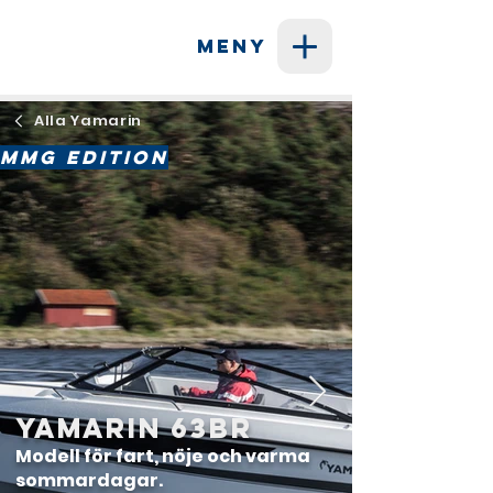
MENY
Alla Yamarin
ㅤMMG Editionㅤ
Yamarin 63BR
Modell för fart, nöje och varma
sommardagar.