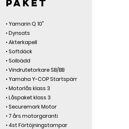
paket
• 
Yamarin Q 10"
• 
Dynsats
• Akterkapell
• Softdäck
• Solbädd
• Vindrutetorkare SB/BB
• Yamaha Y-COP Startspärr
• Motorlås klass 3
• Låspaket klass 3
• Securemark Motor
• 7 års motorgaranti
• 4st Förtöjningstampar