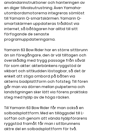
användarinstruktioner och hanteringen av 
en diger tillvalsutrustning. Även Yamaha-
utombordsmotorerna integreras sömlöst 
till Yamarin Q-smartskärmen. Yamarin Q-
smartskärmen uppdateras trådlöst via 
internet, så båtägaren har alltid till sitt 
förfogande de senaste 
programuppdateringarna.

Yamarin 63 Bow Rider har en större sittbrunn 
än sin föregångare, den är väl tilltagen och 
överskådlig med trygg passage från såväl 
för som akter: akterbänkens ryggstöd är 
vikbart och sittkudden löstagbar, så det är 
enkelt att stiga ombord på båten via 
akterns badplattform och fotsteg. Till fören 
går man via dörren mellan pulpeterna och 
landstigningen sker lätt via förens praktiska 
steg med hjälp av de höga räcken.

Till Yamarin 63 Bow Rider får man också en 
solbadsplattform. Med en tilläggsdel till L-
soffan och genom att vända hjälpförarens 
ryggstöd framåt får man i sittbrunnens 
aktre del en solbadsplattform för två.