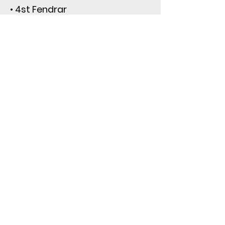
• 4st Fendrar
• 4st Fenderlinor
• Ankarlina
• Galvat Ankare
Vilken trailer?
TK-Trailer BV1650
Båtvagn - 30 km/h
TK-Trailer BT1600
Båttrailer - 80 km/h
Standardutrustning