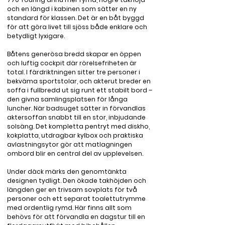
och en längd i kabinen som sätter en ny 
standard för klassen. Det är en båt byggd 
för att göra livet till sjöss både enklare och 
betydligt lyxigare.

Båtens generösa bredd skapar en öppen 
och luftig cockpit där rörelsefriheten är 
total. I färdriktningen sitter tre personer i 
bekväma sportstolar, och akterut breder en 
soffa i fullbredd ut sig runt ett stabilt bord – 
den givna samlingsplatsen för långa 
luncher. När badsuget sätter in förvandlas 
aktersoffan snabbt till en stor, inbjudande 
solsäng. Det kompletta pentryt med diskho, 
kokplatta, utdragbar kylbox och praktiska 
avlastningsytor gör att matlagningen 
ombord blir en central del av upplevelsen.

Under däck märks den genomtänkta 
designen tydligt. Den ökade takhöjden och 
längden ger en trivsam sovplats för två 
personer och ett separat toalettutrymme 
med ordentlig rymd. Här finns allt som 
behövs för att förvandla en dagstur till en 