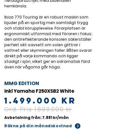
flerdagarsutflykt med bibehållen 
hemkänsla.

Ibiza 770 Touring är en robust maskin som 
bjuder på en sportig men samtidigt trygg 
och stabil körupplevelse. Förarplatsen är 
ergonomiskt utformad med föraren i fokus; 
den antireflekterande konsolen säkerställer 
perfekt sikt oavsett om solen glittrar i 
vattnet eller skymningen faller. Båten svarar 
direkt på varje kommando och ligger 
stadigt i sjön, vilket ger en odramatisk färd 
även när vågorna går höga.
MMG EDITION
Inkl Yamaha F250XSB2 White
1.499.000
kr
Ord. Pris 1.693.000 kr
Avbetalning från: 7.881 kr/mån
Räkna på din månadskostnad