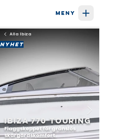
MENY
Alla Ibiza
ㅤNYHETㅤ
Ibiza 770 Touring
Flaggskeppet för gränslös
skärgårdskomfort.