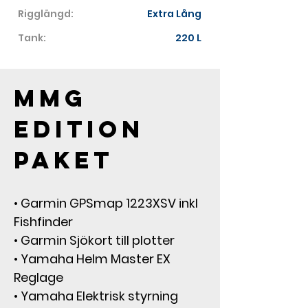
Rigglängd:
Extra Lång
Tank:
220 L
MMG 
Edition 
paket
• Garmin GPSmap 1223XSV inkl 
Fishfinder
• Garmin Sjökort till plotter
• Yamaha Helm Master EX 
Reglage
• Yamaha Elektrisk styrning