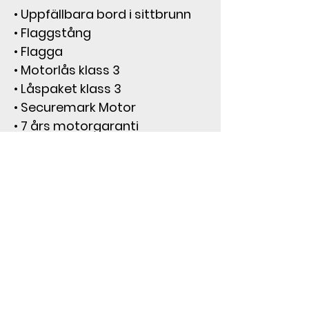
• Uppfällbara bord i sittbrunn
• Flaggstång
• Flagga
• Motorlås klass 3
• Låspaket klass 3
• Securemark Motor
• 7 års motorgaranti
• 4st Förtöjningstampar
• 4st Fendrar
• 4st "IBIZA" Fenderskydd
• 4st Fenderlinor
• Ankarlina till ankarspel
• Ankare till ankarspel
Vilken trailer?