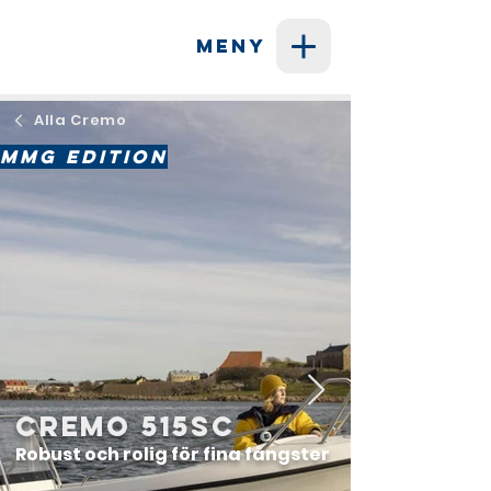
MENY
Alla Cremo
ㅤMMG Editionㅤ
Cremo 515SC
Robust och rolig för fina fångster