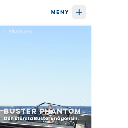
MENY
Alla Buster
Buster Phantom
Den största Busters någonsin.