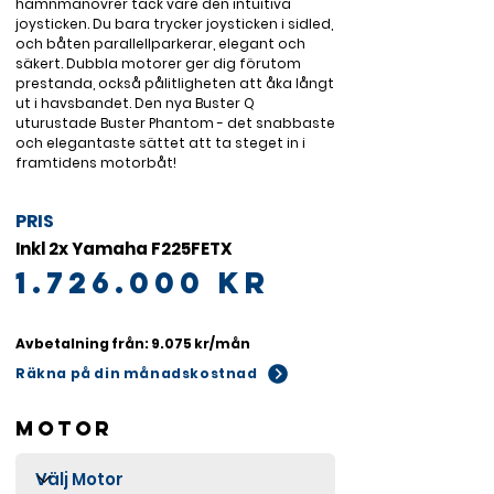
hamnmanövrer tack vare den intuitiva 
joysticken. Du bara trycker joysticken i sidled, 
och båten parallellparkerar, elegant och 
säkert. Dubbla motorer ger dig förutom 
prestanda, också pålitligheten att åka långt 
ut i havsbandet. Den nya Buster Q 
uturustade Buster Phantom - det snabbaste 
och elegantaste sättet att ta steget in i 
framtidens motorbåt!
PRIS
Inkl 2x Yamaha F225FETX
1.726.000
kr
Avbetalning från: 9.075 kr/mån
Räkna på din månadskostnad
Motor