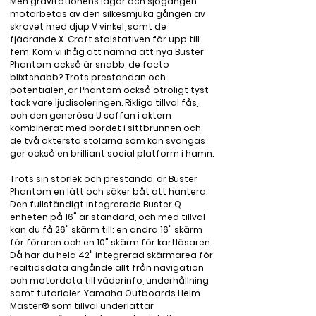
Men gravitationens lagar och sjögången 
motarbetas av den silkesmjuka gången av 
skrovet med djup V vinkel, samt de 
fjädrande X-Craft stolstativen för upp till 
fem. Kom vi ihåg att nämna att nya Buster 
Phantom också är snabb, de facto 
blixtsnabb? Trots prestandan och 
potentialen, är Phantom också otroligt tyst 
tack vare ljudisoleringen. Rikliga tillval fås, 
och den generösa U soffan i aktern 
kombinerat med bordet i sittbrunnen och 
de två aktersta stolarna som kan svängas 
ger också en brilliant social platform i hamn. 

Trots sin storlek och prestanda, är Buster 
Phantom en lätt och säker båt att hantera. 
Den fullständigt integrerade Buster Q 
enheten på 16" är standard, och med tillval 
kan du få 26" skärm till; en andra 16" skärm 
för föraren och en 10" skärm för kartläsaren. 
Då har du hela 42" integrerad skärmarea för 
realtidsdata angånde allt från navigation 
och motordata till väderinfo, underhållning 
samt tutorialer. Yamaha Outboards Helm 
Master® som tillval underlättar 