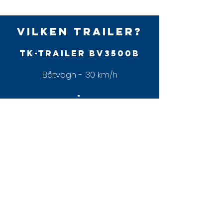
Vilken trailer?
TK-Trailer BV3500B
Båtvagn - 30 km/h
-
Båttrailer - 80 km/h
Standardutrustning
• Buster Q 16"

• Elektro-hydraulisk servostyrning

• Tiltratt

• Styrpulpet, vindruta i härdat glas

• Vänster pulpet, vindruta i härdat glas
