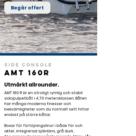
Begär offert
Side Console
AMT 160R
Utmärkt allrounder.
AMT 160 R är en otroligt rymlig och stabil 
sidopulpetbåt i 4,70 metersklassen. Båten 
har många moderna finesser och 
bekvämligheter som du normalt sett hittar 
endast på större båtar.

Boxar för förtöjningslinor i både för och 
akter, integrerad självläns, grå durk, 