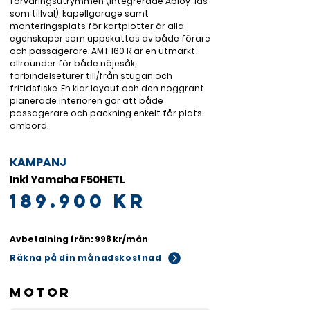
förvaringsutrymmen (integrerade Abloy-lås 
som tillval), kapellgarage samt 
monteringsplats för kartplotter är alla 
egenskaper som uppskattas av både förare 
och passagerare. AMT 160 R är en utmärkt 
allrounder för både nöjesåk, 
förbindelseturer till/från stugan och 
fritidsfiske. En klar layout och den noggrant 
planerade interiören gör att både 
passagerare och packning enkelt får plats 
ombord.
KAMPANJ
Inkl Yamaha F50HETL
189.900 kr
Avbetalning från: 998 kr/mån
Räkna på din månadskostnad
Motor