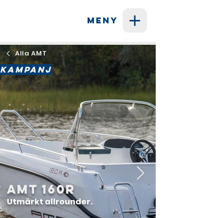
MENY
Alla AMT
ㅤKampanjㅤ
AMT 160R
Utmärkt allrounder.