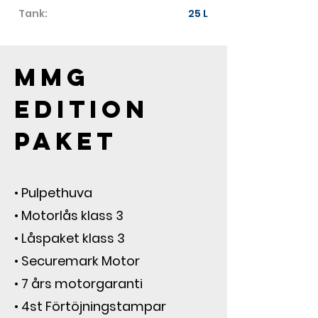
Tank:
25 L
MMG 
Edition 
paket
• Pulpethuva
• Motorlås klass 3
• Låspaket klass 3
• Securemark Motor
• 7 års motorgaranti
• 4st Förtöjningstampar