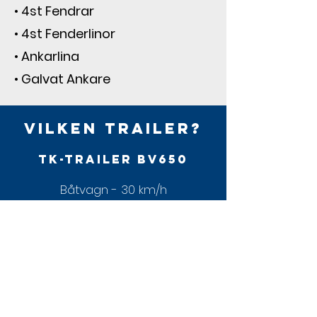
• 4st Fendrar
• 4st Fenderlinor
• Ankarlina
• Galvat Ankare
Vilken trailer?
TK-Trailer BV650
Båtvagn - 30 km/h
TK-Trailer BT1000M
Båttrailer - 80 km/h
Standardutrustning