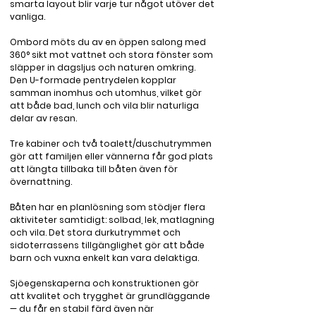
smarta layout blir varje tur något utöver det 
vanliga.

Ombord möts du av en öppen salong med 
360° sikt mot vattnet och stora fönster som 
släpper in dagsljus och naturen omkring. 
Den U-formade pentrydelen kopplar 
samman inomhus och utomhus, vilket gör 
att både bad, lunch och vila blir naturliga 
delar av resan. 

Tre kabiner och två toalett/duschutrymmen 
gör att familjen eller vännerna får god plats 
att längta tillbaka till båten även för 
övernattning. 

Båten har en planlösning som stödjer flera 
aktiviteter samtidigt: solbad, lek, matlagning 
och vila. Det stora durkutrymmet och 
sidoterrassens tillgänglighet gör att både 
barn och vuxna enkelt kan vara delaktiga. 

Sjöegenskaperna och konstruktionen gör 
att kvalitet och trygghet är grundläggande 
— du får en stabil färd även när 