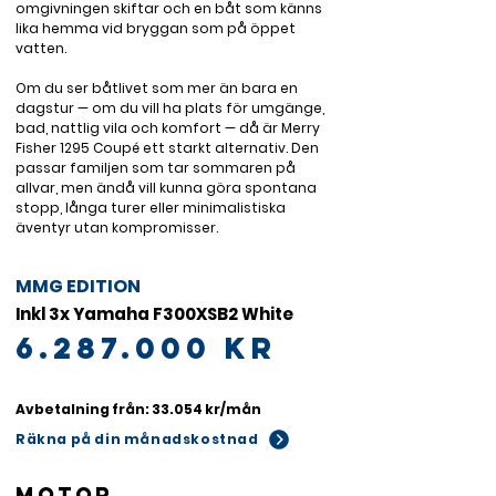
omgivningen skiftar och en båt som känns 
lika hemma vid bryggan som på öppet 
vatten. 

Om du ser båtlivet som mer än bara en 
dagstur — om du vill ha plats för umgänge, 
bad, nattlig vila och komfort — då är Merry 
Fisher 1295 Coupé ett starkt alternativ. Den 
passar familjen som tar sommaren på 
allvar, men ändå vill kunna göra spontana 
stopp, långa turer eller minimalistiska 
äventyr utan kompromisser.
MMG EDITION
Inkl 3x Yamaha F300XSB2 White
6.287.000
kr
Avbetalning från: 33.054 kr/mån
Räkna på din månadskostnad
Motor