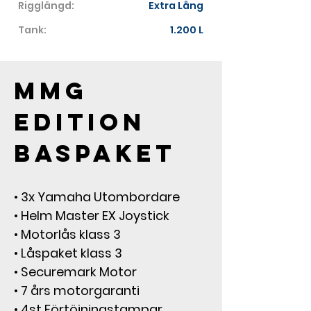
Rigglängd:
Extra Lång
Tank:
1.200 L
MMG 
Edition 
Baspaket
• 3x Yamaha Utombordare
• Helm Master EX Joystick
• Motorlås klass 3
• Låspaket klass 3
• Securemark Motor
• 7 års motorgaranti
• 4st Förtöjningstampar