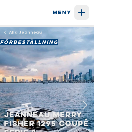
MENY
Alla Jeanneau
ㅤFÖRBESTÄLLNINGㅤ
Jeanneau Merry
Fisher 1295 Coupé