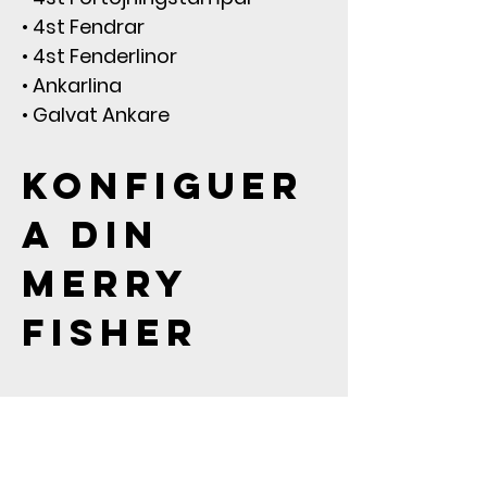
• 4st Fendrar
• 4st Fenderlinor
• Ankarlina
• Galvat Ankare
KONFIGUER
A DIN 
MERRY 
FISHER
Tryck här för att bygga din 
Jeanneau Merry Fisher 1295